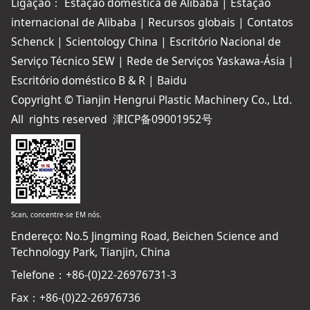
Ligação：
Estação doméstica de Alibaba
|
Estação
internacional de Alibaba
|
Recursos globais
|
Contatos
Schenck
|
Scientology China
|
Escritório Nacional de
Serviço Técnico SEW
|
Rede de Serviços Yaskawa-Ásia
|
Escritório doméstico B & R
|
Baidu
Copyright © Tianjin Hengrui Plastic Machinery Co., Ltd.
All rights reserved
津ICP备09001952号
Scan, concentre-se EM nós.
Endereço: No.5 Jingming Road, Beichen Science and
Technology Park, Tianjin, China
Telefone：+86-(0)22-26976731-3
Fax：+86-(0)22-26976736