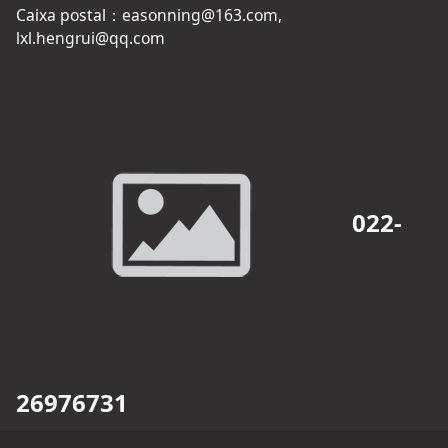
Caixa postal
：easonning@163.com,
lxl.hengrui@qq.com
022-
26976731