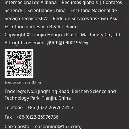
internacional de Alibaba
|
Recursos globais
|
Contatos
Schenck
|
Scientology China
|
Escritório Nacional de
Serviço Técnico SEW
|
Rede de Serviços Yaskawa-Ásia
|
Escritório doméstico B & R
|
Baidu
Copyright © Tianjin Hengrui Plastic Machinery Co., Ltd.
All rights reserved
津ICP备09001952号
Scan, concentre-se EM nós.
Endereço: No.5 Jingming Road, Beichen Science and
Technology Park, Tianjin, China
Telefone：+86-(0)22-26976731-3
Fax：+86-(0)22-26976736
Caixa postal
：easonning@163.com,