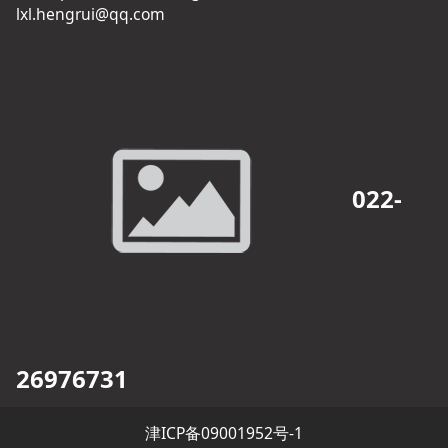
lxl.hengrui@qq.com
022-
26976731
津ICP备09001952号-1