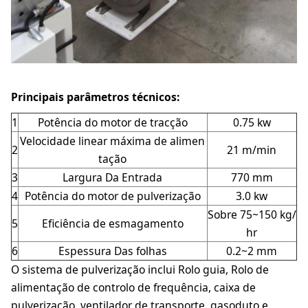
Principais parâmetros técnicos:
1
Potência do motor de tracção
0.75 kw
Velocidade linear máxima de alimen
2
21 m/min
tação
3
Largura Da Entrada
770 mm
4
Potência do motor de pulverização
3.0 kw
Sobre 75~150 kg/
5
Eficiência de esmagamento
hr
6
Espessura Das folhas
0.2~2 mm
O sistema de pulverização inclui Rolo guia, Rolo de
alimentação de controlo de frequência, caixa de
pulverização, ventilador de transporte, gasoduto e